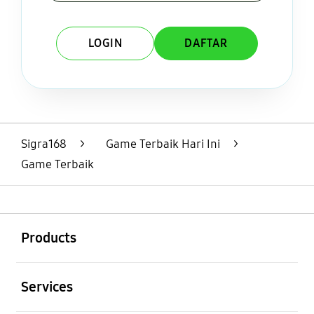
LOGIN
DAFTAR
Layer Popup Close
Sigra168
>
Game Terbaik Hari Ini
>
Game Terbaik
Buka
Footer Navigation
Products
Buka
Services
Buka