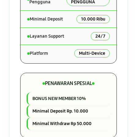
Pengguna
PENGGUNA
Minimal Deposit
10.000 Ribu
Layanan Support
24/7
Platform
Multi-Device
PENAWARAN SPESIAL
BONUS NEW MEMBER 10%
Minimal Deposit Rp. 10.000
Minimal Withdraw Rp 50.000