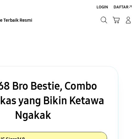
LOGIN
DAFTAR
Cari
Troli
Login/Sign-Up
 Terbaik Resmi
Cari
68 Bro Bestie, Combo
as yang Bikin Ketawa
Ngakak