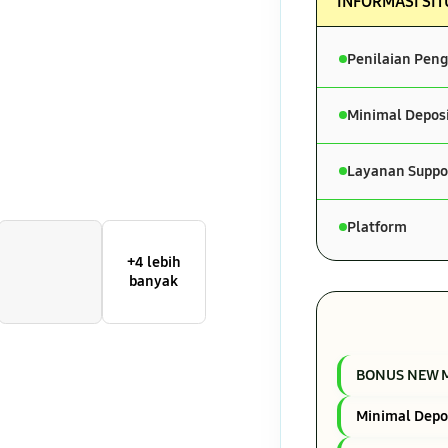
INFORMASI SIT
Penilaian Pen
Minimal Depos
Layanan Suppo
Platform
+4 lebih
banyak
BONUS NEW 
Minimal Depos