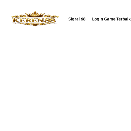
Skip
to
content
Sigra168
Login Game Terbaik