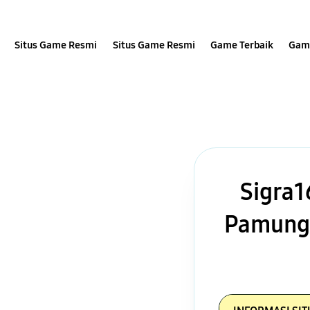
Situs Game Resmi
Situs Game Resmi
Game Terbaik
Game
Sigra1
Pamungk