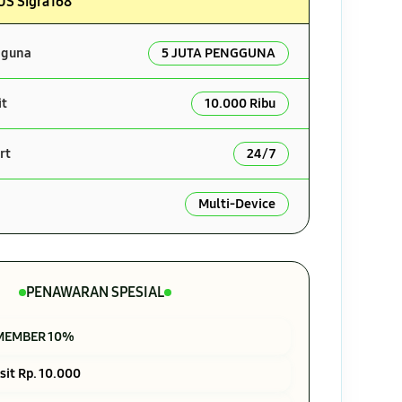
US Sigra168
gguna
5 JUTA PENGGUNA
it
10.000 Ribu
rt
24/7
Multi-Device
PENAWARAN SPESIAL
MEMBER 10%
it Rp. 10.000