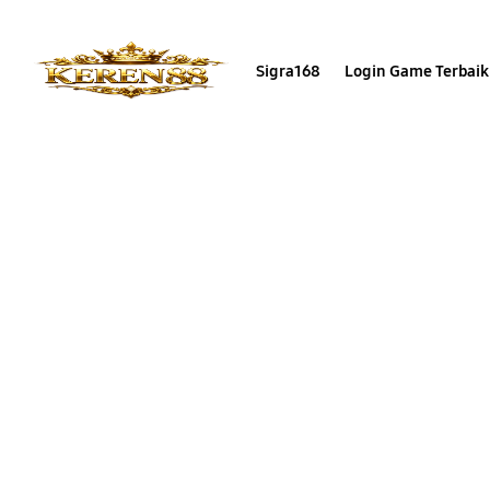
Skip
to
content
Sigra168
Login Game Terbaik