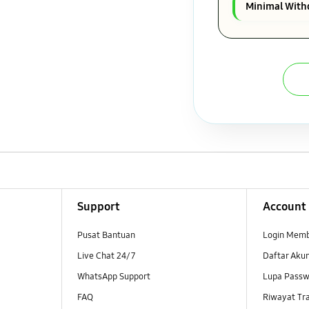
Minimal With
Support
Account
Pusat Bantuan
Login Mem
Live Chat 24/7
Daftar Aku
WhatsApp Support
Lupa Passw
FAQ
Riwayat Tr