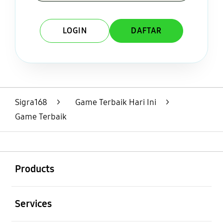
LOGIN
DAFTAR
Layer Popup Close
Sigra168
>
Game Terbaik Hari Ini
>
Game Terbaik
Buka
Footer Navigation
Products
Buka
Services
Buka