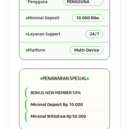
Pengguna
PENGGUNA
Minimal Deposit
10.000 Ribu
Layanan Support
24/7
Platform
Multi-Device
PENAWARAN SPESIAL
BONUS NEW MEMBER 10%
Minimal Deposit Rp. 10.000
Minimal Withdraw Rp 50.000