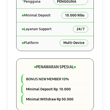
Pengguna
PENGGUNA
Minimal Deposit
10.000 Ribu
Layanan Support
24/7
Platform
Multi-Device
PENAWARAN SPESIAL
BONUS NEW MEMBER 10%
Minimal Deposit Rp. 10.000
Minimal Withdraw Rp 50.000