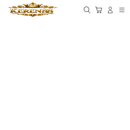
Skip
to
Cari
Troli
Login
Navigation
content