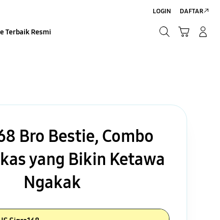
LOGIN
DAFTAR
Cari
Troli
Login/Sign-Up
 Terbaik Resmi
Cari
68 Bro Bestie, Combo
as yang Bikin Ketawa
Ngakak