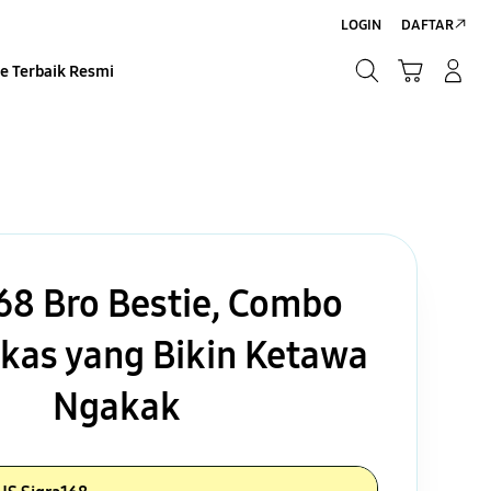
LOGIN
DAFTAR
Cari
Troli
Login/Sign-Up
 Terbaik Resmi
Cari
68 Bro Bestie, Combo
as yang Bikin Ketawa
Ngakak