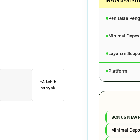
INFORMASI SIT
Penilaian Pen
Minimal Depos
Layanan Suppo
Platform
+4 lebih
banyak
BONUS NEW 
Minimal Depos