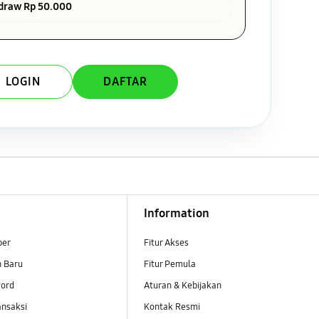
draw Rp 50.000
LOGIN
DAFTAR
Information
ber
Fitur Akses
n Baru
Fitur Pemula
ord
Aturan & Kebijakan
ansaksi
Kontak Resmi