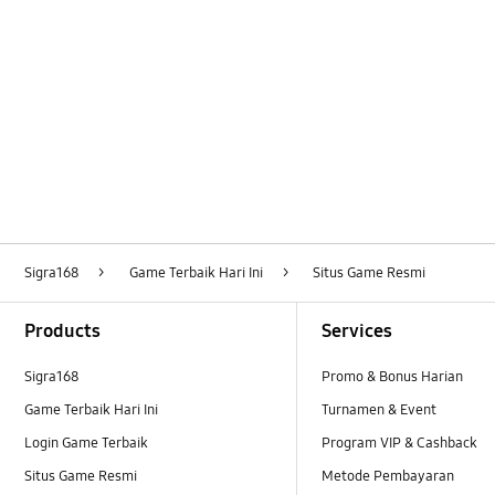
Layer Popup Close
Sigra168
>
Game Terbaik Hari Ini
>
Situs Game Resmi
Footer Navigation
Products
Services
Sigra168
Promo & Bonus Harian
Game Terbaik Hari Ini
Turnamen & Event
Login Game Terbaik
Program VIP & Cashback
Situs Game Resmi
Metode Pembayaran