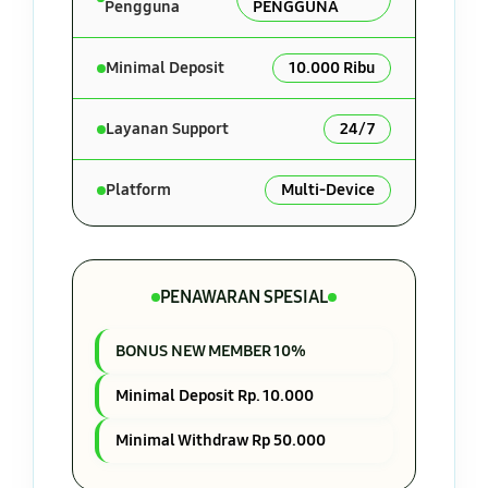
Pengguna
PENGGUNA
Minimal Deposit
10.000 Ribu
Layanan Support
24/7
Platform
Multi-Device
PENAWARAN SPESIAL
BONUS NEW MEMBER 10%
Minimal Deposit Rp. 10.000
Minimal Withdraw Rp 50.000