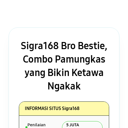
Sigra168 Bro Bestie,
Combo Pamungkas
yang Bikin Ketawa
Ngakak
INFORMASI SITUS Sigra168
Penilaian
5 JUTA