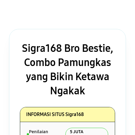
Sigra168 Bro Bestie,
Combo Pamungkas
yang Bikin Ketawa
Ngakak
INFORMASI SITUS Sigra168
Penilaian
5 JUTA