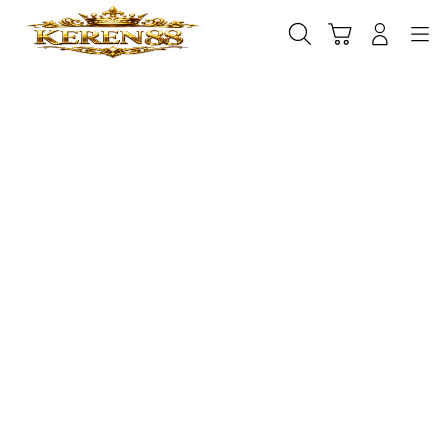
Skip
to
Cari
Troli
Login
Navigation
content