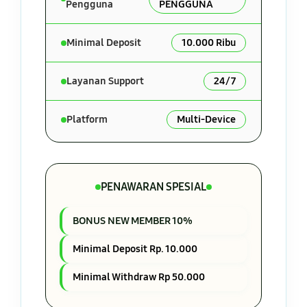
Pengguna
PENGGUNA
Minimal Deposit
10.000 Ribu
Layanan Support
24/7
Platform
Multi-Device
PENAWARAN SPESIAL
BONUS NEW MEMBER 10%
Minimal Deposit Rp. 10.000
Minimal Withdraw Rp 50.000