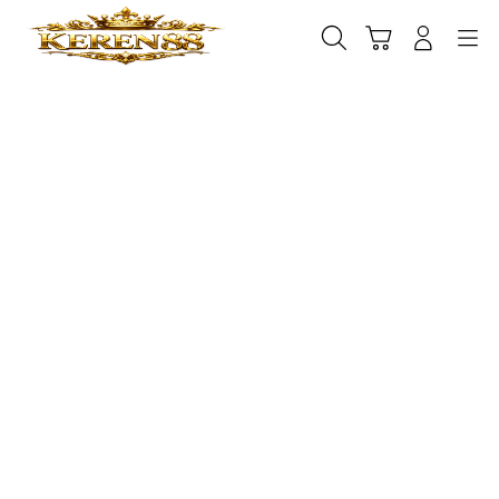
Skip
to
Cari
Troli
Login
Navigation
content