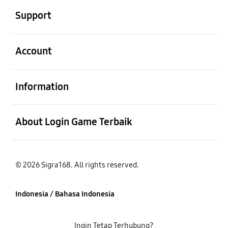
Support
Buka
Account
Buka
Information
Buka
About Login Game Terbaik
© 2026 Sigra168. All rights reserved.
Indonesia / Bahasa Indonesia
Ingin Tetap Terhubung?