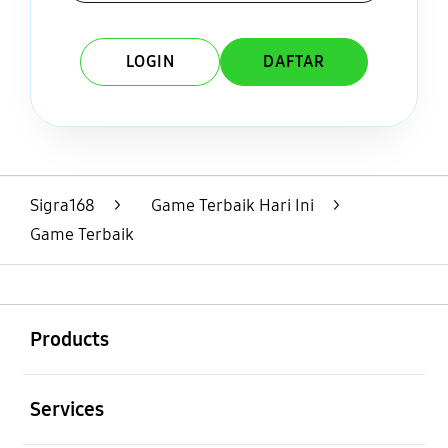
LOGIN
DAFTAR
Layer Popup Close
Sigra168
>
Game Terbaik Hari Ini
>
Game Terbaik
Buka
Footer Navigation
Products
Buka
Services
Buka