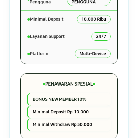
Pengguna
PENGGUNA
Minimal Deposit
10.000 Ribu
Layanan Support
24/7
Platform
Multi-Device
PENAWARAN SPESIAL
BONUS NEW MEMBER 10%
Minimal Deposit Rp. 10.000
Minimal Withdraw Rp 50.000