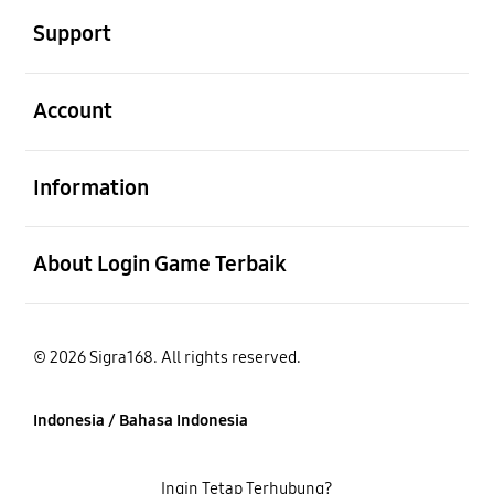
Support
Buka
Account
Buka
Information
Buka
About Login Game Terbaik
© 2026 Sigra168. All rights reserved.
Indonesia / Bahasa Indonesia
Ingin Tetap Terhubung?