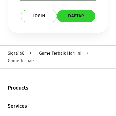
LOGIN
DAFTAR
Layer Popup Close
Sigra168
>
Game Terbaik Hari Ini
>
Game Terbaik
Buka
Footer Navigation
Products
Buka
Services
Buka