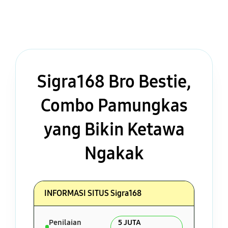
Sigra168 Bro Bestie,
Combo Pamungkas
yang Bikin Ketawa
Ngakak
INFORMASI SITUS Sigra168
Penilaian
5 JUTA