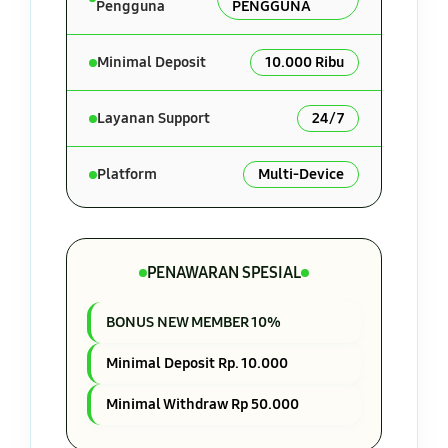
Pengguna
PENGGUNA
Minimal Deposit
10.000 Ribu
Layanan Support
24/7
Platform
Multi-Device
PENAWARAN SPESIAL
BONUS NEW MEMBER 10%
Minimal Deposit Rp. 10.000
Minimal Withdraw Rp 50.000