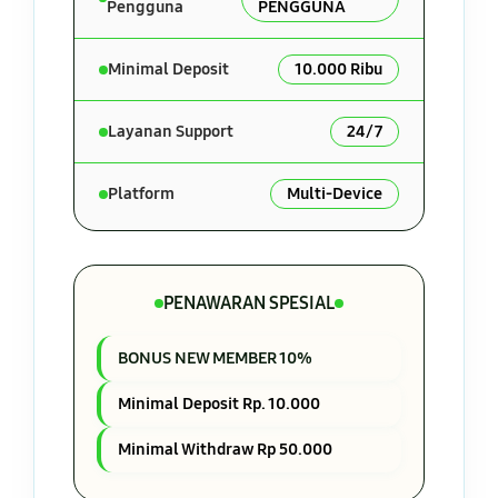
Pengguna
PENGGUNA
Minimal Deposit
10.000 Ribu
Layanan Support
24/7
Platform
Multi-Device
PENAWARAN SPESIAL
BONUS NEW MEMBER 10%
Minimal Deposit Rp. 10.000
Minimal Withdraw Rp 50.000