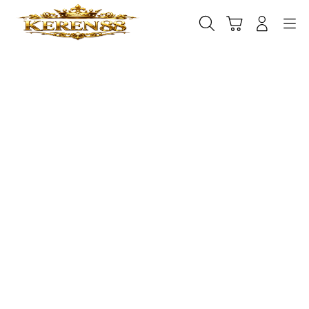
Skip
to
Cari
Troli
Login
Navigation
content