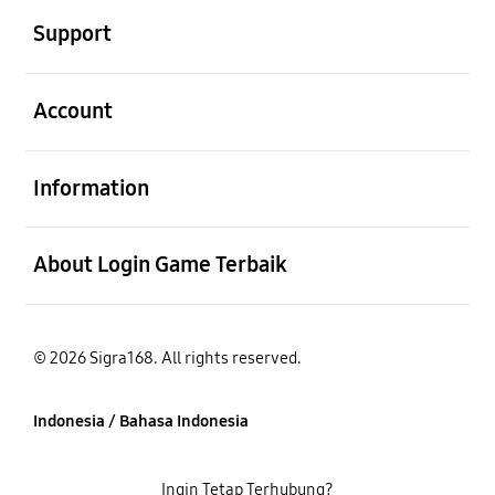
Support
Buka
Account
Buka
Information
Buka
About Login Game Terbaik
© 2026 Sigra168. All rights reserved.
Indonesia / Bahasa Indonesia
Ingin Tetap Terhubung?