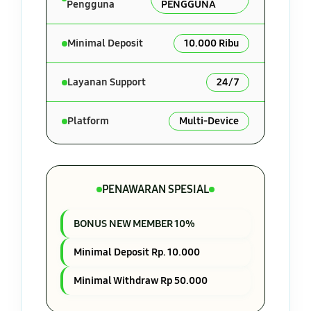
Pengguna
PENGGUNA
Minimal Deposit
10.000 Ribu
Layanan Support
24/7
Platform
Multi-Device
PENAWARAN SPESIAL
BONUS NEW MEMBER 10%
Minimal Deposit Rp. 10.000
Minimal Withdraw Rp 50.000