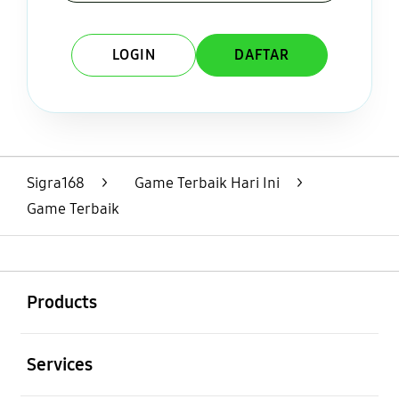
LOGIN
DAFTAR
Layer Popup Close
Sigra168
>
Game Terbaik Hari Ini
>
Game Terbaik
Buka
Footer Navigation
Products
Buka
Services
Buka