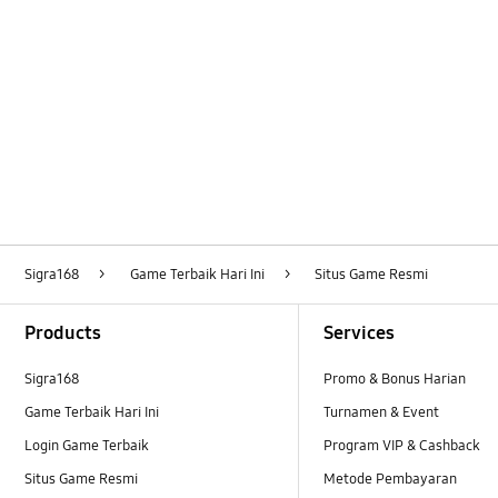
Layer Popup Close
Sigra168
>
Game Terbaik Hari Ini
>
Situs Game Resmi
Footer Navigation
Products
Services
Sigra168
Promo & Bonus Harian
Game Terbaik Hari Ini
Turnamen & Event
Login Game Terbaik
Program VIP & Cashback
Situs Game Resmi
Metode Pembayaran