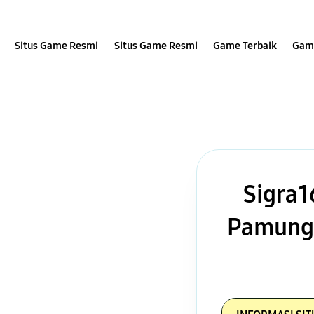
Situs Game Resmi
Situs Game Resmi
Game Terbaik
Game
Sigra1
Pamungk