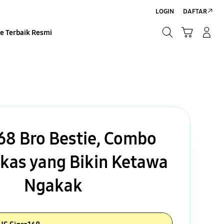
LOGIN
DAFTAR
Cari
Troli
Login/Sign-Up
 Terbaik Resmi
Cari
68 Bro Bestie, Combo
as yang Bikin Ketawa
Ngakak