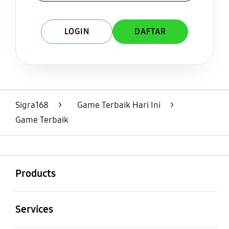
LOGIN
DAFTAR
Layer Popup Close
Sigra168
>
Game Terbaik Hari Ini
>
Game Terbaik
Buka
Footer Navigation
Products
Buka
Services
Buka