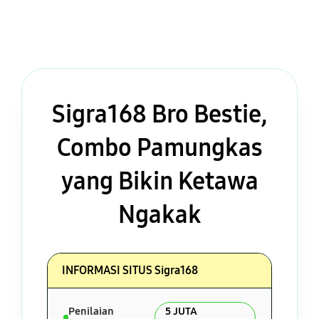
Sigra168 Bro Bestie,
Combo Pamungkas
yang Bikin Ketawa
Ngakak
INFORMASI SITUS Sigra168
Penilaian
5 JUTA