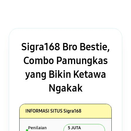
Sigra168 Bro Bestie,
Combo Pamungkas
yang Bikin Ketawa
Ngakak
INFORMASI SITUS Sigra168
Penilaian
5 JUTA