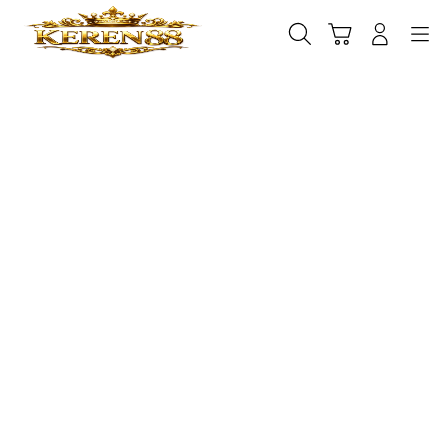
Skip
to
Cari
Troli
Login
Navigation
content