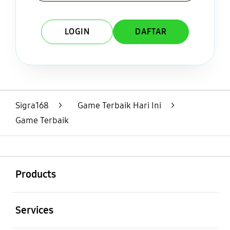
LOGIN
DAFTAR
Layer Popup Close
Sigra168
>
Game Terbaik Hari Ini
>
Game Terbaik
Buka
Footer Navigation
Products
Buka
Services
Buka