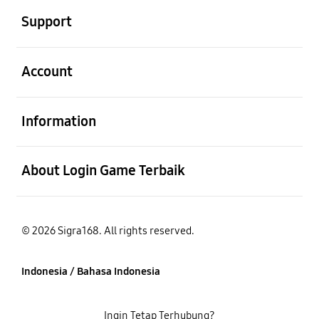
Support
Buka
Account
Buka
Information
Buka
About Login Game Terbaik
© 2026 Sigra168. All rights reserved.
Indonesia / Bahasa Indonesia
Ingin Tetap Terhubung?