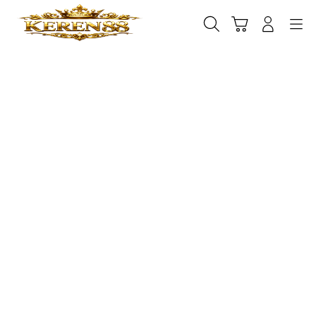
Skip
to
Cari
Troli
Login
Navigation
content