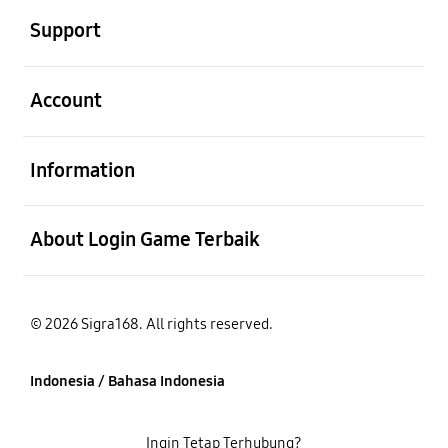
Support
Buka
Account
Buka
Information
Buka
About Login Game Terbaik
© 2026 Sigra168. All rights reserved.
Indonesia / Bahasa Indonesia
Ingin Tetap Terhubung?