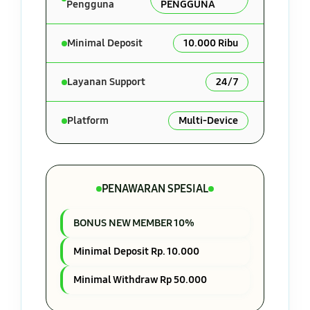
Pengguna
PENGGUNA
Minimal Deposit
10.000 Ribu
Layanan Support
24/7
Platform
Multi-Device
PENAWARAN SPESIAL
BONUS NEW MEMBER 10%
Minimal Deposit Rp. 10.000
Minimal Withdraw Rp 50.000