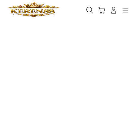
Skip
to
Cari
Troli
Login
Navigation
content