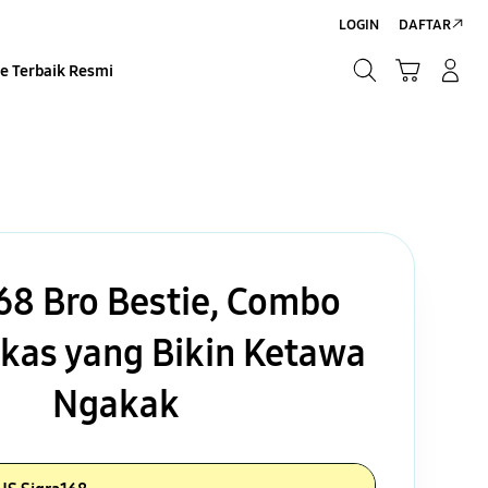
LOGIN
DAFTAR
Cari
Troli
Login/Sign-Up
 Terbaik Resmi
Cari
68 Bro Bestie, Combo
as yang Bikin Ketawa
Ngakak