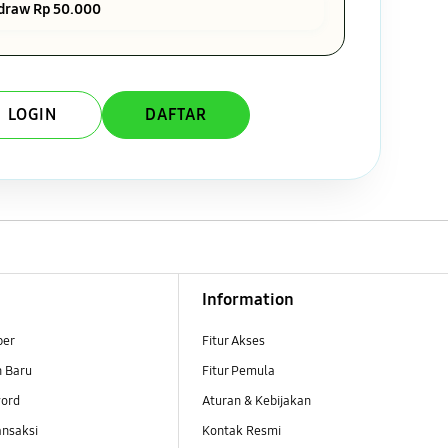
draw Rp 50.000
LOGIN
DAFTAR
Information
ber
Fitur Akses
n Baru
Fitur Pemula
ord
Aturan & Kebijakan
ansaksi
Kontak Resmi