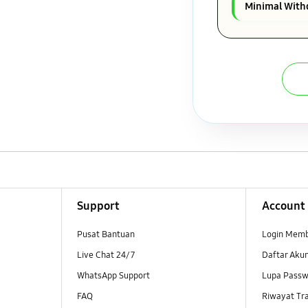
Minimal With
Support
Account
Pusat Bantuan
Login Mem
Live Chat 24/7
Daftar Aku
WhatsApp Support
Lupa Passw
FAQ
Riwayat Tr