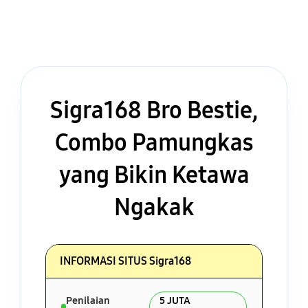
Sigra168 Bro Bestie,
Combo Pamungkas
yang Bikin Ketawa
Ngakak
INFORMASI SITUS Sigra168
Penilaian
5 JUTA